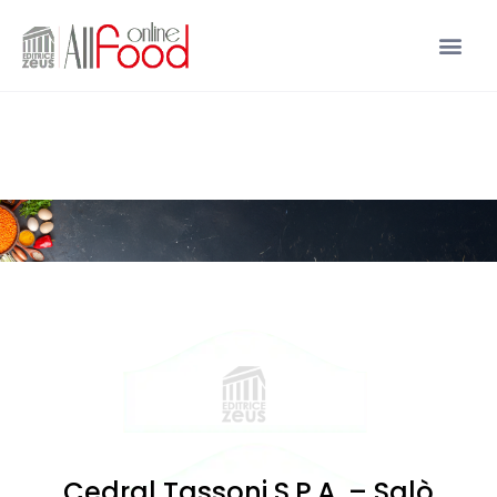
Cedral Tassoni S.P.A. – Salò