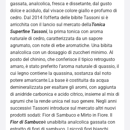
gassata, analcolica, fresca e dissetante, dal gusto
dolce e acidulo, dal vivace colore giallo e profumo di
cedro. Dal 2014 l’offerta delle bibite Tassoni si è
arricchita con il lancio sul mercato della
Tonica
Superfine Tassoni
, la prima tonica con aroma
naturale di cedro, caratterizzata da un sapore
agrumato, con note di erbe aromatiche. Una bibita
analcolica con un dosaggio di zuccheri minimo. Al
posto del chinino, che conferisce il tipico retrogusto
amaro, è stato preferito l’aroma naturale di quassio, il
cui legno contiene la quassina, sostanza dal noto
potere amaricante.La base è costituita da acqua
demineralizzata per esaltare gli aromi, con aggiunta
di anidride carbonica e acido citrico, insieme al mix di
agrumi che la rende unica nel suo genere. Negli anni
successivi Tassoni introduce sul mercato altri nuovi
prodotti sodati: Fior di Sambuco e Mirto in Fiore. Il
Fior di Sambuco
è unabibita analcolica gassata con
estratto di fiori di sambuco. I piccoli fiori bianchi