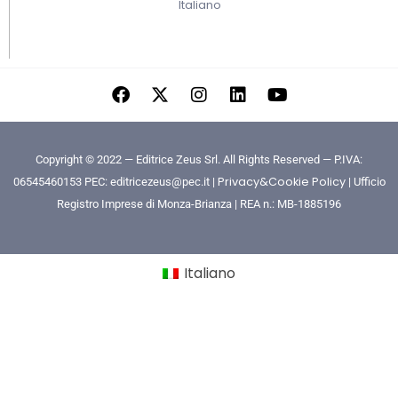
Italiano
Copyright © 2022 — Editrice Zeus Srl. All Rights Reserved — P.IVA:
Privacy&Cookie Policy
06545460153 PEC: editricezeus@pec.it |
| Ufficio
Registro Imprese di Monza-Brianza | REA n.: MB-1885196
Italiano